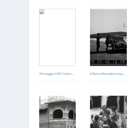
24 maggio 1932 Cerimonia militare , l'inaugurazione di Via Regina Elena - Roma 1932
A Roma Mussolini inaugura la pista automobilistica del Littorio - Roma 1931