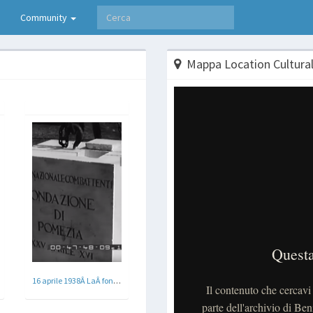
Community
Mappa Location Cultural
16 aprile 1938Â LaÂ fondazioneÂ - Pomezia a Roma