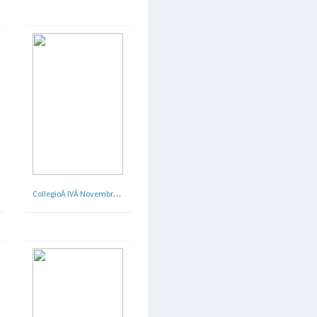
CollegioÂ IVÂ Novembre, Lido di Roma - 1936