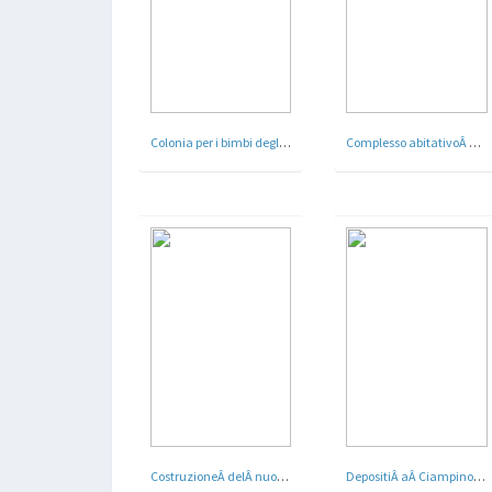
Colonia per i bimbi degli ospedalieri romani a Santa Severa a Roma - 1934
Complesso abitativoÂ nelÂ quartiereÂ Tiburtino terzoÂ - Roma
CostruzioneÂ delÂ nuovo edificio Nazionale LuceÂ a Roma
DepositiÂ aÂ Ciampino a Roma