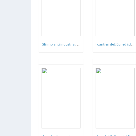
Gli impianti industriali presso Civitavecchia
I cantieri dell'Eur ed i plastici con il Piano Regolatore del quartiere