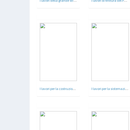
I lavori della grande strada a Valle Murcia a Roma
I lavori di finitura del Ponte Littorio a Roma
I lavori per la costruzione del 3° tronco della Via dei Laghi - Albano, Roma 1936
I lavori per la sistemazione del Vittoriano a Roma