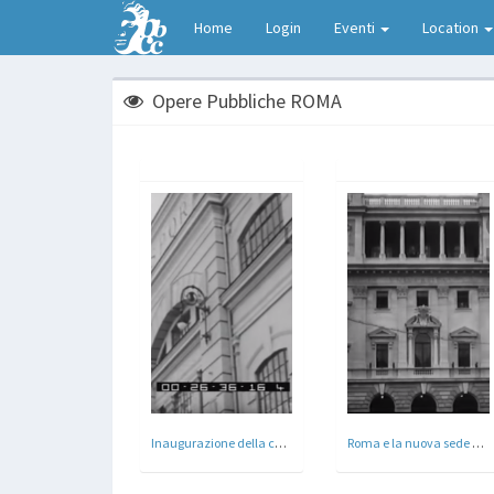
Home
Login
Eventi
Location
Opere Pubbliche ROMA
Inaugurazione della centrale elettrica di S. Paolo - Roma
Roma e la nuova sede dell'UniversitÃ Gregoriana - Roma 1930