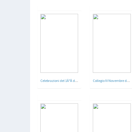
Celebrazioni del 1Â°Â decennioÂ dell'Opera Nazionale BalillaÂ dell'Urbe - Roma 1936
Collegio IV Novembre dell'istituto fascistaÂ - Lido di Roma - 1937