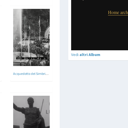
Vedi
altri Album
Acquedotto del Simbrivio, Comuni del Lazio - Vellestri , Roma