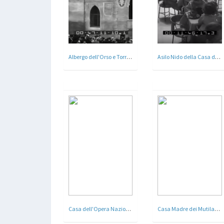
Albergo dell'Orso e Torre dei Conti a Roma
Asilo Nido della Casa della Madre e del Bambino - Campagnano di Roma - 1935
Casa dell'Opera Nazionale Balilla a Lido di Roma
Casa Madre dei Mutilati d'Italia - Roma