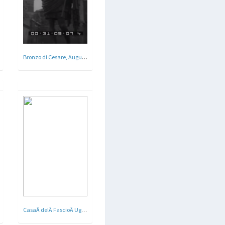
Bronzo di Cesare, Augusto, Traiano, Nerva a Roma - 1933
CasaÂ delÂ FascioÂ Ugo PepeÂ aÂ TorÂ diÂ QuintoÂ a Roma