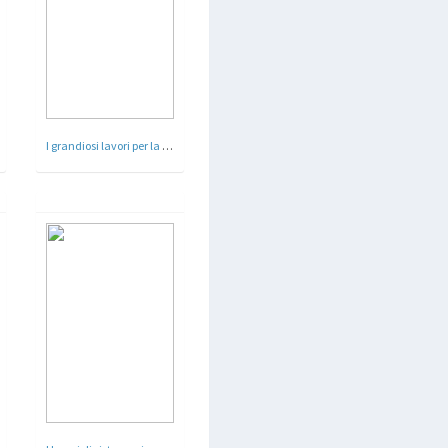
I grandiosi lavori per la sistemazione di piazza Venezia procedono alacremente Roma - 1932