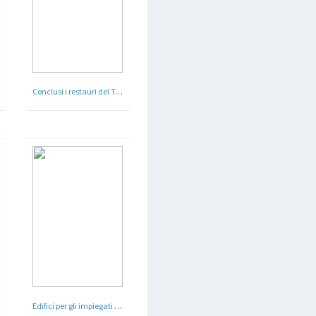
Conclusi i restauri del Tempio di Venere - Roma - 1935
Edifici per gli impiegati dello stato a Roma