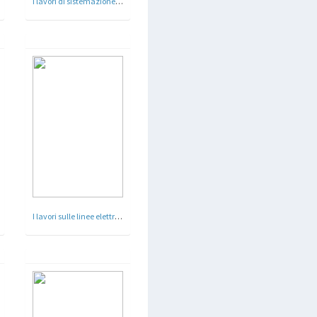
I lavori di sistemazione del fiume Tevere a Roma
I lavori sulle linee elettrificate presso la Stazione Termini - Roma 1935