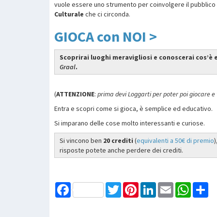
vuole essere uno strumento per coinvolgere il pubblico
Culturale
che ci circonda.
GIOCA con NOI >
Scoprirai luoghi meravigliosi e conoscerai cos’è e
Graal
.
(
ATTENZIONE
:
prima devi Loggarti per poter poi giocare e 
Entra e scopri come si gioca, è semplice ed educativo.
Si imparano delle cose molto interessanti e curiose.
Si vincono ben
20 crediti
(
equivalenti a 50€ di premio
)
risposte potete anche perdere dei crediti.
Facebook
Twitter
Pinterest
LinkedIn
Email
WhatsAp
Sh