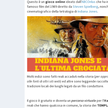
Questo è un
gioco online
ideato dall'
ABCOnlus
che ha i
famoso film del 1989 diretto da
Steven Spielberg
, nonc
cinematografico della tetralogia di
Indiana Jones
.
Molti indizi sono fatti reali accaduti nella storia (
per appro
alle fonti di altri siti web
) ed altre sono leggende raccolte
tradizioni locali dei luoghi legati da un filo conduttore.
Il gioco è gratuito e diventa un
percorso virtuale
per l'
It
reali che hanno qualcosa in comune, la storia dei
TEMPLA