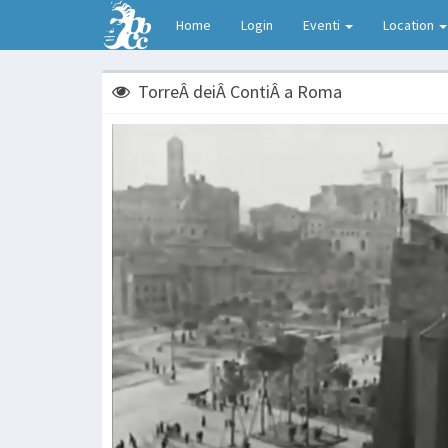
Home
Login
Eventi
Location
TorreÂ deiÂ ContiÂ a Roma