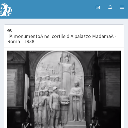
IlÂ monumentoÂ nel cortile diÂ palazzo MadamaÂ -
Roma - 1938