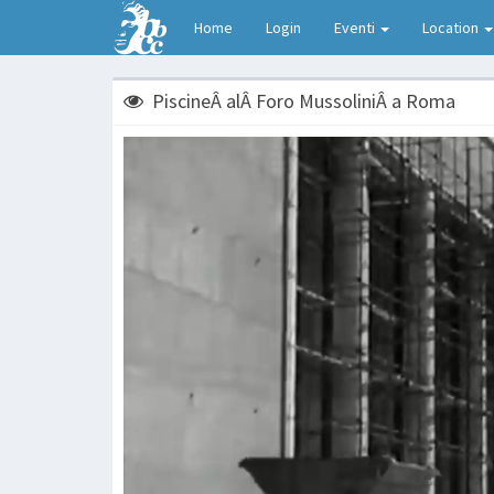
Home
Login
Eventi
Location
PiscineÂ alÂ Foro MussoliniÂ a Roma