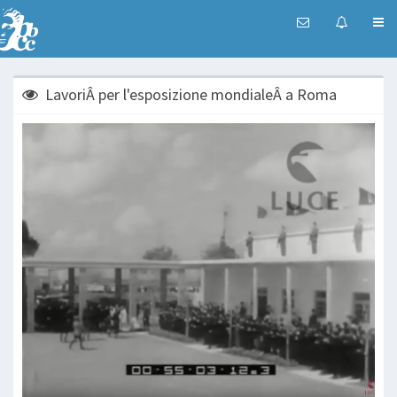
LavoriÂ per l'esposizione mondialeÂ a Roma