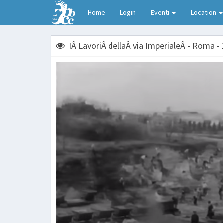
Home
Login
Eventi
Location
IÂ LavoriÂ dellaÂ via ImperialeÂ - Roma -