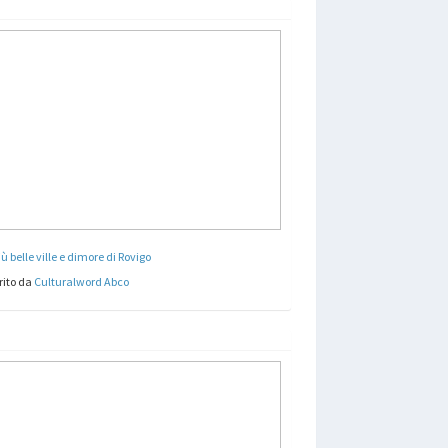
iù belle ville e dimore di Rovigo
rito da
Culturalword Abco