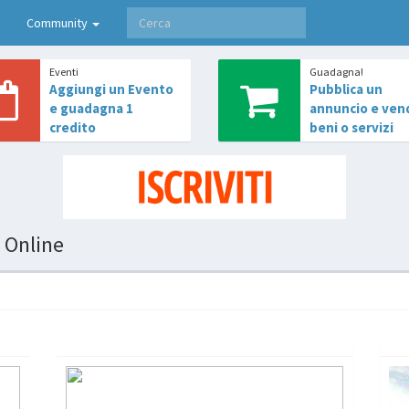
Community
Eventi
Guadagna!
Aggiungi un Evento
Pubblica un
e guadagna 1
annuncio e ven
credito
beni o servizi
i Online