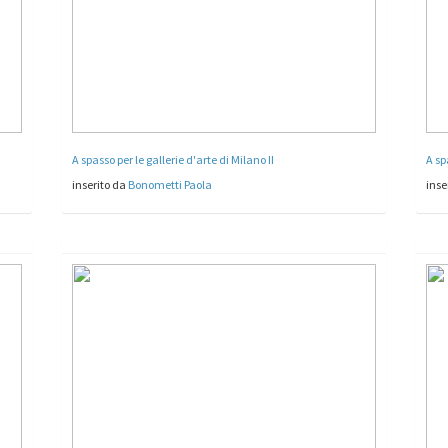
A spasso per le gallerie d'arte di Milano II
A sp
inserito da
Bonometti Paola
inse