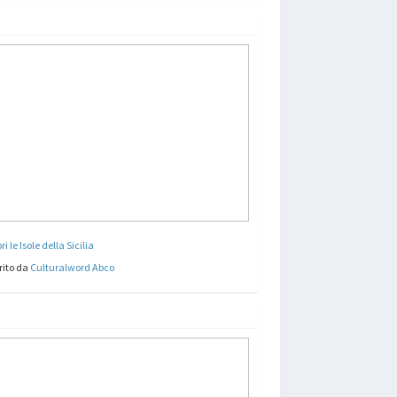
i le Isole della Sicilia
rito da
Culturalword Abco