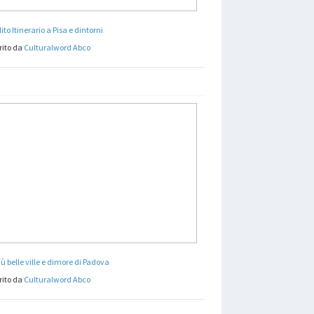
lito Itinerario a Pisa e dintorni
rito da
Culturalword Abco
iù belle ville e dimore di Padova
rito da
Culturalword Abco