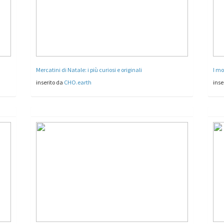
Mercatini di Natale: i più curiosi e originali
I mo
inserito da
CHO.earth
inse