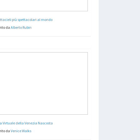
attacieli più spettacolari al mondo
rito da
Alberto Rubin
ta Virtuale della Venezia Nascosta
rito da
Venice Walks