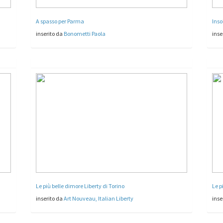
A spasso per Parma
Inso
inserito da
Bonometti Paola
inse
Le più belle dimore Liberty di Torino
Le p
inserito da
Art Nouveau, Italian Liberty
inse