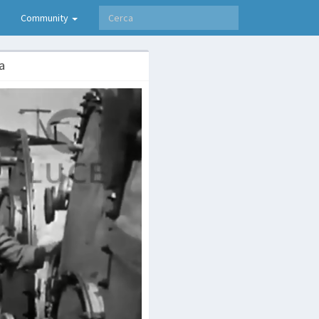
Community
a