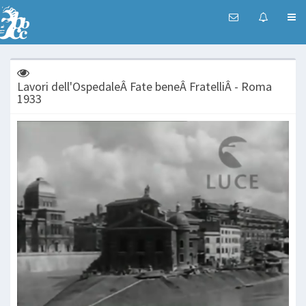
Lavori dell'OspedaleÂ Fate beneÂ FratelliÂ - Roma
1933