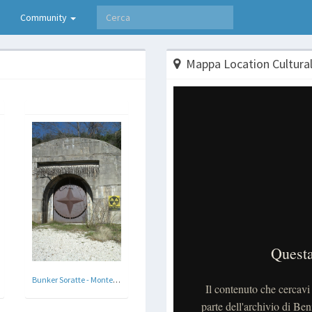
Community
Mappa Location Cultural
Bunker Soratte - Monte Soratte , Roma 1937