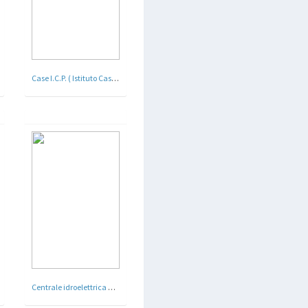
Case I.C.P. ( Istituto Case Popolari ) Roma - 1925 - 26
Centrale idroelettrica dell'Acquoria - Tivoli , Roma 1929