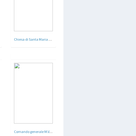
Chiesa di Santa Maria di Loreto - Guidonia Montecelio , Roma - 1938
Comando generale M.V.S.N. ( Milizia Volontaria per la Sicurezza Nazionale ) oggi Comando generale dei Carabinieri - Roma - Arch. Vittorio Cafiero , Pietro Lombardi - 1934 - 36