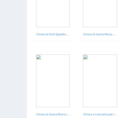
Chiesa di Sant'Ippolito - Roma - Arch. Clemente Busiri Vici - 1933 - 34
Chiesa di Santa Maria del Soccorso - Roma
Chiesa di Santa Maria Immacolata e San Giuseppe Benedetto Labre - Roma - 1928 - 30
Chiesa e Convento per l'Istituto di San Giuseppe Casaletto - Roma - Arch. Paolo Rossi De Paoli - 1936 ( Stefano Vigolo )