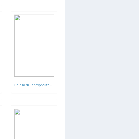
Chiesa di Sant'Ippolito - Roma - Arch. Clemente Busiri Vici - 1933 - 34