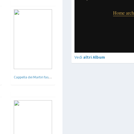
Vedi
altri Album
Cappella dei Martiri fascisti , Cimitero Monumentale Verano - Roma - Arch. Mascalzoni , Opera Giovanni Prini - 1932