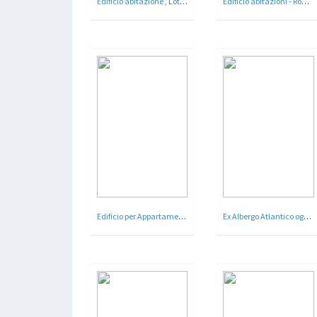
Edificio abitazione , Lotto 8 - Roma - 1923 - 26
Edificio abitazioni - Roma - Arch. Pietro Lombardi , F. Nori - 1929
Edificio per AppartamentiÂ a Roma
Ex Albergo Atlantico oggi Bettoja Atlantico Hotel - Roma - Arch. Mario Loreti - 1934