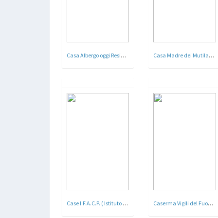
Casa Albergo oggi Residence Prati - Roma - Arch. Luigi Piccinato , Ing. Giulio Landi - 1938 - 43
Casa Madre dei Mutilati - Roma - Arch. Marcello Piacentini - 1936
Case I.F.A.C.P. ( Istituto Fascista Autonomo delle Case Popolari ) Roma - 1938
Caserma Vigili del FuocoÂ ,