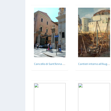
Cancello di Sant'Anna , ingresso della Città - Città del Vaticano, Roma - 1931
Cantieri intorno all'Augusteo - Giuseppe Carosi - 1937