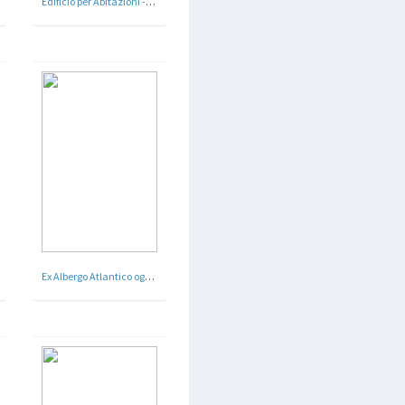
Edificio per Abitazioni -Â via Ardea, Roma - 1928 - 29
Ex Albergo Atlantico oggi Bettoja Atlantico Hotel - Roma - Arch. Mario Loreti - 1942