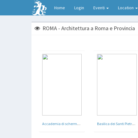
Home
Login
Eventi
Location
ROMA - Architettura a Roma e Provincia
Accademia di scherma , Casa delle Armi Foro di Mussolini oggi Accademia di scherma , Casa delle Armi Foro italico - Roma - Arch. Luigi Moretti - 1934 - 36
Basilica dei Santi Pietro e Paolo - E.U.R. ( Esposizione Universale Roma ) - Roma - Arch. Alfredo Energici , Arnaldo Foschini , Vittorio Grassi , Tullio Rossi , Costantino Vetriani - 1938 - 66