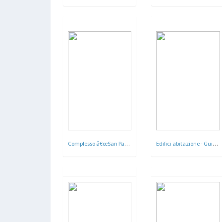
Complesso â€œSan Pancrazioâ€ I.C.P. ( Istituto Case Popolari ) -Â Roma - 1929 - 30
Edifici abitazione - Guidonia , Montecelio - Roma - Arch. Giorgio Calza Bini - 1937