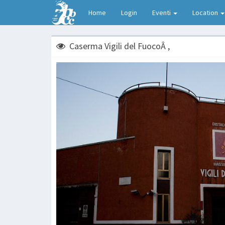
Home
Login
Eventi
Location
Caserma Vigili del FuocoÂ ,