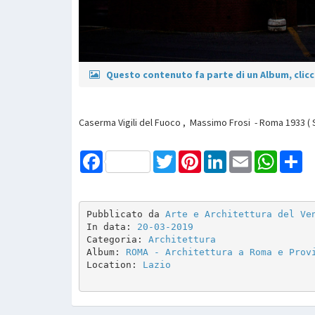
Questo contenuto fa parte di un Album, clicca
Caserma Vigili del Fuoco , Massimo Frosi - Roma 1933 ( 
Facebook
Twitter
Pinterest
LinkedIn
Email
WhatsAp
Sh
Pubblicato da 
Arte e Architettura del Ve
In data: 
20-03-2019
Categoria: 
Architettura
Album: 
ROMA - Architettura a Roma e Prov
Location: 
Lazio