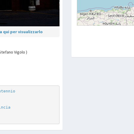
 qui per visualizzarlo
Stefano Vigolo )
p
are
ntennio
incia