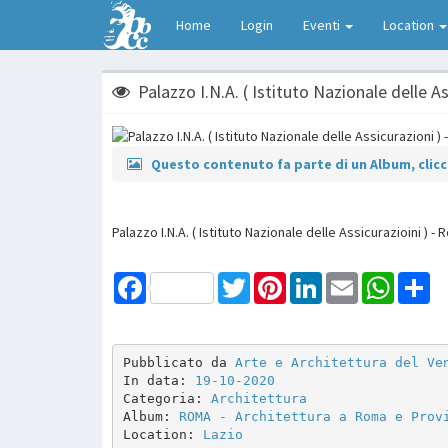
Home
Login
Eventi
Location
Palazzo I.N.A. ( Istituto Nazionale delle A
Questo contenuto fa parte di un Album, clicca
Palazzo I.N.A. ( Istituto Nazionale delle Assicurazioini ) -
Facebook
Twitter
Pinterest
LinkedIn
Email
WhatsAp
Sh
Pubblicato da 
Arte e Architettura del Ve
In data: 
19-10-2020
Categoria: 
Architettura
Album: 
ROMA - Architettura a Roma e Prov
Location: 
Lazio