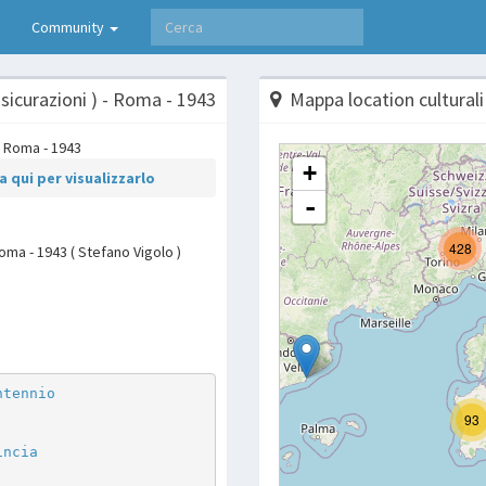
Community
ssicurazioni ) - Roma - 1943
Mappa location culturali
 qui per visualizzarlo
 Roma - 1943 ( Stefano Vigolo )
p
are
ntennio
incia