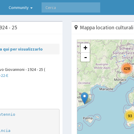
Community
924 - 25
Mappa location culturali
 qui per visualizzarlo
o Giovannoni - 1924 - 25 (
-22-E
p
are
ntennio
incia