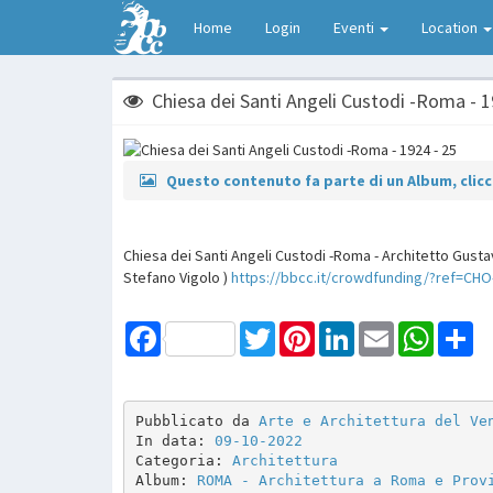
Home
Login
Eventi
Location
Chiesa dei Santi Angeli Custodi -Roma - 1
Questo contenuto fa parte di un Album, clicca
Chiesa dei Santi Angeli Custodi -Roma - Architetto Gustav
Stefano Vigolo )
https://bbcc.it/crowdfunding/?ref=CHO
Facebook
Twitter
Pinterest
LinkedIn
Email
WhatsAp
Sh
Pubblicato da 
Arte e Architettura del Ve
In data: 
09-10-2022
Categoria: 
Architettura
Album: 
ROMA - Architettura a Roma e Prov