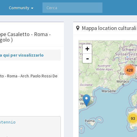
Community
Mappa location culturali
eppe Casaletto - Roma -
golo )
 qui per visualizzarlo
to - Roma - Arch. Paolo Rossi De
p
are
ntennio