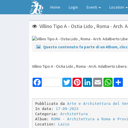
Home
Login
Eventi
Location
Villino Tipo A - Ostia Lido , Roma - Arch.
Questo contenuto fa parte di un Album, clicca
Villino Tipo A - Ostia Lido , Roma - Arch. Adalberto Libera
Facebook
Twitter
Pinterest
LinkedIn
Email
WhatsAp
Sh
Pubblicato da 
Arte e Architettura del Ve
In data: 
17-09-2023
Categoria: 
Architettura
Album: 
ROMA - Architettura a Roma e Prov
Location: 
Lazio