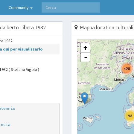
Community
 Adalberto Libera 1932
Mappa location culturali
 qui per visualizzarlo
 1932 ( Stefano Vigolo )
p
are
ntennio
incia