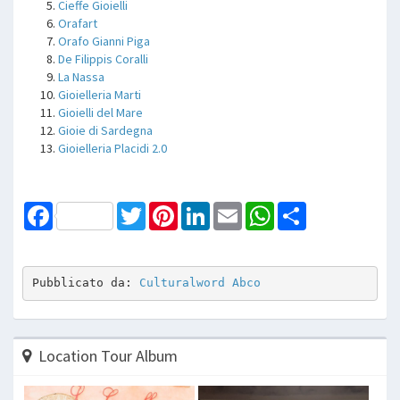
Cieffe Gioielli
Orafart
Orafo Gianni Piga
De Filippis Coralli
La Nassa
Gioielleria Marti
Gioielli del Mare
Gioie di Sardegna
Gioielleria Placidi 2.0
Facebook
Twitter
Pinterest
LinkedIn
Email
WhatsApp
Share
Pubblicato da: 
Culturalword Abco
Location Tour Album