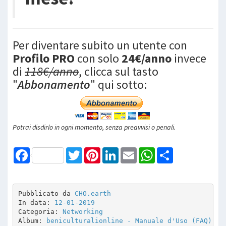
Per diventare subito un utente con
Profilo PRO
con solo
24€/anno
invece
di
118€/anno
, clicca sul tasto
"
Abbonamento
" qui sotto:
Potrai disdirlo in ogni momento, senza preavvisi o penali.
Facebook
Twitter
Pinterest
LinkedIn
Email
WhatsApp
Share
Pubblicato da 
CHO.earth
In data: 
12-01-2019
Categoria: 
Networking
Album: 
beniculturalionline - Manuale d'Uso (FAQ)