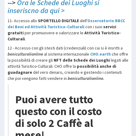
-->
Ora le Schede dei Luoghi si
inseriscno da qui >
11- Accesso allo
SPORTELLO DIGITALE
dell'
Osservatorio BBCC
dei Beni ed Attività Turistico-Culturali
con i suoi
servizi
gratuiti
per promuovere e valorizzare le
Attività Turistico-
Culturali
.
12 - Accesso con gli stesti dati (credenziali) con cui si è insritti a
beniculturalionline
al sistema internazionale
CHO.earth
che offre
la possibilità di creare gli
NFT delle Schede dei Luoghi
legati alle
attività Turistico-Culturali. CHO offre la
possibilità anche di
guadagnare
del vero denaro, creando e gestendo i contenuti
che poi vengono fatti vendere in
beniculturalionline.
Puoi avere tutto
questo con il costo
di solo 2 Caffè al
mese!