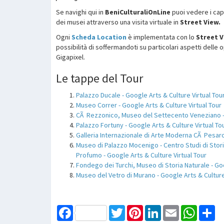
Se navighi qui in
BeniCulturaliOnLine
puoi vedere i capo
dei musei attraverso una visita virtuale in
Street View.
Ogni
Scheda Location
è implementata con lo
Street V
possibilità di soffermandoti su particolari aspetti delle o
Gigapixel.
Le tappe del Tour
Palazzo Ducale - Google Arts & Culture Virtual Tou
Museo Correr - Google Arts & Culture Virtual Tour
CÃ Rezzonico, Museo del Settecento Veneziano - 
Palazzo Fortuny - Google Arts & Culture Virtual To
Galleria Internazionale di Arte Moderna CÃ Pesaro
Museo di Palazzo Mocenigo - Centro Studi di Stor
Profumo - Google Arts & Culture Virtual Tour
Fondego dei Turchi, Museo di Storia Naturale - Goo
Museo del Vetro di Murano - Google Arts & Culture
Facebook
Twitter
Pinterest
LinkedIn
Email
WhatsAp
Sh