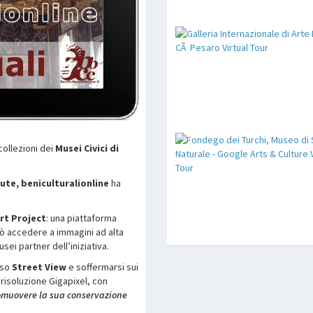
 collezioni dei
Musei Civici di
tute, beniculturalionline
ha
rt Project
: una piattaforma
può accedere a immagini ad alta
sei partner dell’iniziativa.
rso
Street View
e soffermarsi sui
n risoluzione Gigapixel, con
promuovere la sua conservazione