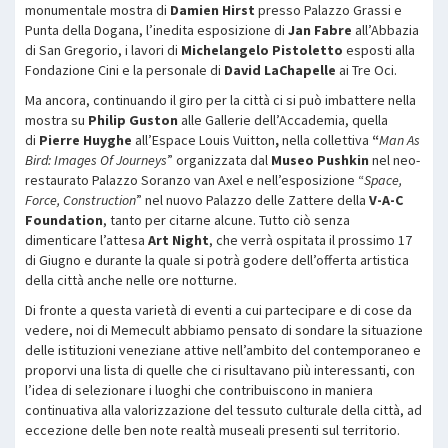
monumentale mostra di
Damien Hirst
presso Palazzo Grassi e
Punta della Dogana, l’inedita esposizione di
Jan Fabre
all’Abbazia
di San Gregorio, i lavori di
Michelangelo Pistoletto
esposti alla
Fondazione Cini e la personale di
David LaChapelle
ai Tre Oci.
Ma ancora, continuando il giro per la città ci si può imbattere nella
mostra su
Philip Guston
alle Gallerie dell’Accademia, quella
di
Pierre Huyghe
all’Espace Louis Vuitton
,
nella collettiva
“
Man As
Bird: Images Of Journeys
” organizzata dal
Museo Pushkin
nel neo-
restaurato Palazzo Soranzo van Axel e nell’esposizione “
Space,
Force, Construction
” nel nuovo Palazzo delle Zattere della
V-A-C
Foundation
, tanto per citarne alcune. Tutto ciò senza
dimenticare l’attesa
Art Night
, che verrà ospitata il prossimo 17
di Giugno e durante la quale si potrà godere dell’offerta artistica
della città anche nelle ore notturne.
Di fronte a questa varietà di eventi a cui partecipare e di cose da
vedere, noi di Memecult abbiamo pensato di sondare la situazione
delle istituzioni veneziane attive nell’ambito del contemporaneo e
proporvi una lista di quelle che ci risultavano più interessanti, con
l’idea di selezionare i luoghi che contribuiscono in maniera
continuativa alla valorizzazione del tessuto culturale della città, ad
eccezione delle ben note realtà museali presenti sul territorio.