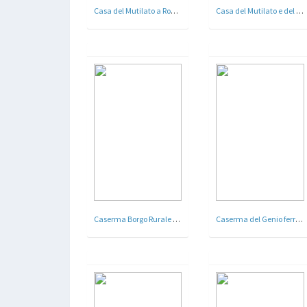
Casa del Mutilato a Rovigo
Casa del Mutilato e del Combattente , Palazzo delle Corporazioni oggi Camera di Commercio Industira e Agricoltura - Ragusa - Arch. Francesco Fichera - 1938
Caserma Borgo Rurale Emanuele Guttadauro, Caltanissetta - 1941
Caserma del Genio ferrovieri oggi Caserma Cavour - Torino - Ufficio del Genio Civile - 1932