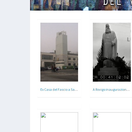
Ex Casa del Fascio a Santarcangelo di Romagna , Rimini
A Rovigo inaugurazione del monumento all'esploratore Miani - Rovigo 1931