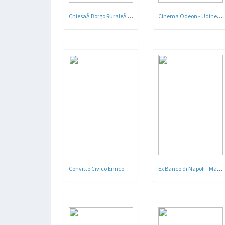
ChiesaÂ Borgo RuraleÂ Emanuele GuttadauroÂ , Caltanissetta - 1941
Cinema Odeon - Udine - Arch. Ettore Gilberti - 1935
Convitto Civico Enrico Macchi oggi Casa della Guardia di Finanza - Varese - Arch. Vittorio Ballio Morpurgo - 1928
Ex Banco di Napoli - Matera