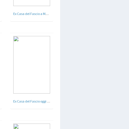
Ex Casa del Fascio a Macerata
Ex Casa del Fascio oggi Biblioteca comunale e sede associazioni - Rovellasca , Como - 1933 - 43 ca.