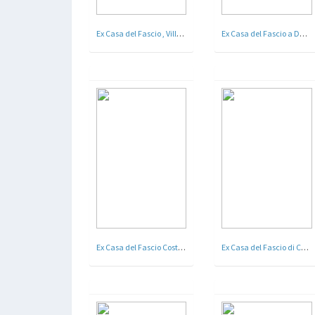
Ex Casa del Fascio , Villaggio Marconi - Bosco Salice oggi Marconia , Matera - Arch. Stanko Konjedic
Ex Casa del Fascio a Dalmine, Bergamo
Ex Casa del Fascio Costanzo Ciano oggi Municipio - Santa Croce sull’Arno , Pisa
Ex Casa del Fascio di Cuneo