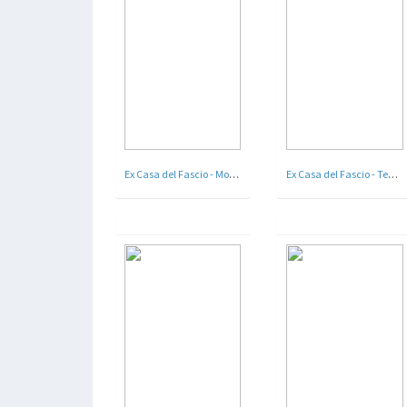
Ex Casa del Fascio - Mortara , Pavia - Ing. Eliseo Mocchi - 1937
Ex Casa del Fascio - Teodorano , Meldola , Forlì Cesena