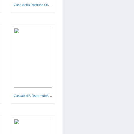
Casa della Dottrina Cristiana - Vigonovo , Venezia
CassaÂ diÂ RisparmioÂ - Fermo