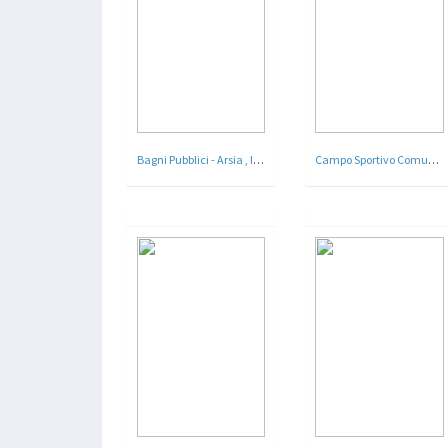
Bagni Pubblici - Arsia , Istria oggi Raša , Croazia
Campo Sportivo Comunale , oggi Campo Sportivo Comunale Giuliano Ferrari - Pegognaga , Mantova - 1934