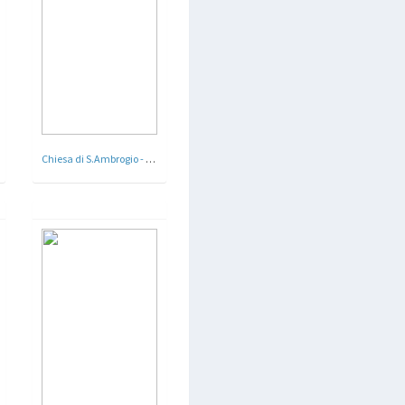
Chiesa di S.Ambrogio - Cremona - Arch.Â Giovanni Muzio 1934 - 35