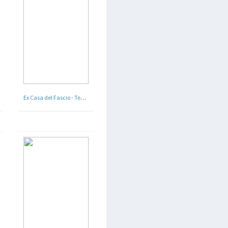
Ex Casa del Fascio - Teodorano , Mendola , Forlì Cesena