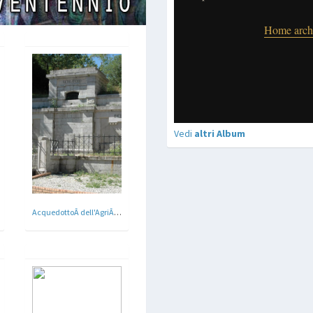
Vedi
altri Album
AcquedottoÂ dell'AgriÂ - Paterno , Potenza 1937