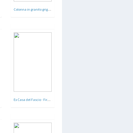
Colonna in granito grigio donata dal comune di Roma alla cittÃ di Lecce
Ex Casa del Fascio - Firenze - 1939 - 40