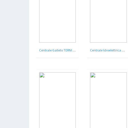
Centrale Galleto TERNI , Società per l'Industria e L'elettricità oggi Centrale idroelettrica di Galleto – Monte Sant’Angelo , Terni - Arch. Cesare Bazzani - 1929
Centrale Idroelettrica di La Stanga a Belluno