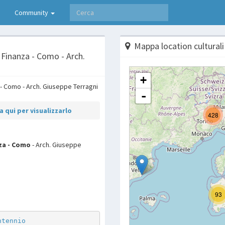
Community
Mappa location culturali
 Finanza - Como - Arch.
 qui per visualizzarlo
nza - Como
- Arch. Giuseppe
p
are
ntennio