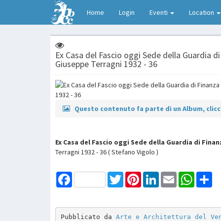
Home
Login
Eventi
Location
Ex Casa del Fascio oggi Sede della Guardia di
Giuseppe Terragni 1932 - 36
Questo contenuto fa parte di un Album, clicca
Ex Casa del Fascio oggi Sede della Guardia di Fina
Terragni 1932 - 36 ( Stefano Vigolo )
Facebook
Twitter
Pinterest
LinkedIn
Email
WhatsAp
Sh
Pubblicato da 
Arte e Architettura del Ve