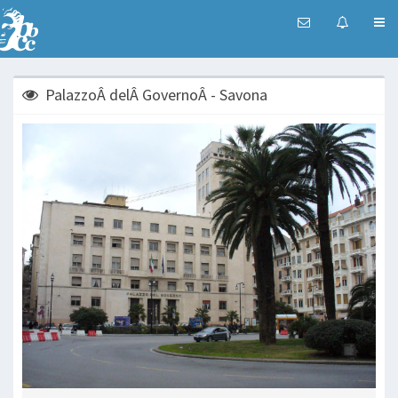
PalazzoÂ delÂ GovernoÂ - Savona