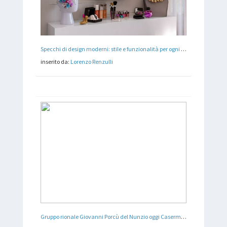
Specchi di design moderni: stile e funzionalità per ogni ambiente
inserito da:
Lorenzo Renzulli
Gruppo rionale Giovanni Porcù del Nunzio oggi Caserma Polizia Stradale - Torino - Arch. Mario Passanti , Arch. Paolo Perona - 1938