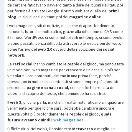
da cercare faticavano davvero tanto a dare dei buoni risultati, poi
per fortuna è arrivato Google. Il primo web era quello dei
primi
blog
, in alcuni casi divenuti poi dei
magazine online
.
I web magazine, siti di notizie, ma anche di approfondimento,
curiosità, tutorial e molto altro, grazie alla diffusione di CMS come
il famoso WordPress si sono moltiplicati nel tempo, si sono evoluti
e sono passati, senza difficoltà attraverso le evoluzioni del web,
come l’arrivo del
web 2.0
ovvero della rivoluzione dei
social
network
.
Le reti sociali
hanno cambiato le regole del gioco, ma sono state
un modo per i web magazine per crescere e un canale in più per
veicolare i loro contenuti, almeno in una prima fase, perchè
spesso poi in molti casi i contenuti si sono sempre più spostati
proprio su
pagine e canali social
, con una forte crescita del
video, a discapito del testo, che comunque ha resistito.
Il
web 3,
di cui si parla, ma che in realtà molti faticano a inquadrare
veramente per quello che sarà, potrebbe cambiare ancora e
questa volta più profondamente le regole del gioco,
quale
futuro avranno quindi i
web magazine
?
Difficile dirlo. Nel web3, il cosiddetto
Metaverso
o meglio, un