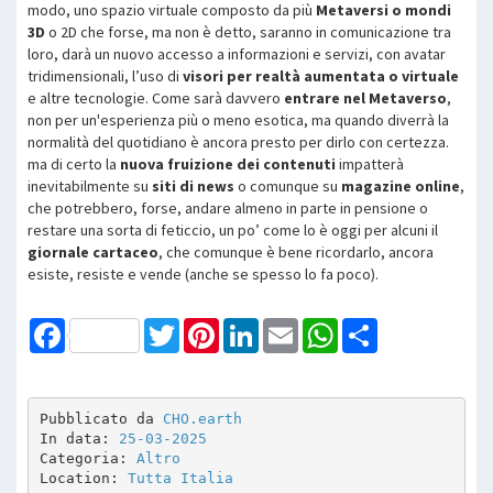
modo, uno spazio virtuale composto da più
Metaversi o mondi
3D
o 2D che forse, ma non è detto, saranno in comunicazione tra
loro, darà un nuovo accesso a informazioni e servizi, con avatar
tridimensionali, l’uso di
visori per realtà aumentata o virtuale
e altre tecnologie. Come sarà davvero
entrare nel Metaverso
,
non per un'esperienza più o meno esotica, ma quando diverrà la
normalità del quotidiano è ancora presto per dirlo con certezza.
ma di certo la
nuova fruizione dei contenuti
impatterà
inevitabilmente su
siti di news
o comunque su
magazine online
,
che potrebbero, forse, andare almeno in parte in pensione o
restare una sorta di feticcio, un po’ come lo è oggi per alcuni il
giornale cartaceo
, che comunque è bene ricordarlo, ancora
esiste, resiste e vende (anche se spesso lo fa poco).
Facebook
Twitter
Pinterest
LinkedIn
Email
WhatsApp
Share
Pubblicato da 
CHO.earth
In data: 
25-03-2025
Categoria: 
Altro
Location: 
Tutta Italia