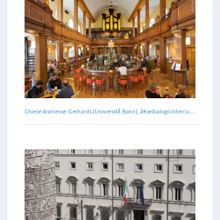
Chiese dismesse: Gerhards (UniversitÃ Bonn), â€œdialogo interculturale e interreligioso attraverso i beni culturaliâ€