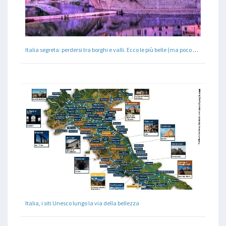
Italia segreta: perdersi tra borghi e valli. Ecco le più belle (ma poco conosciute)
Italia, i siti Unesco lungo la via della bellezza