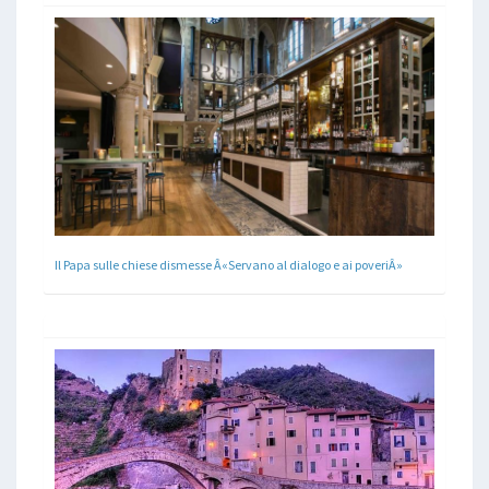
Il Papa sulle chiese dismesse Â«Servano al dialogo e ai poveriÂ»