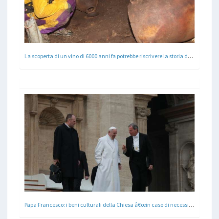
La scoperta di un vino di 6000 anni fa potrebbe riscrivere la storia della Sicilia
Papa Francesco: i beni culturali della Chiesa â€œin caso di necessitÃ devono servire al servizio dei poveriâ€