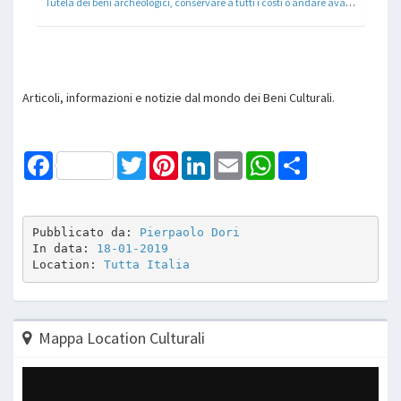
Tutela dei beni archeologici, conservare a tutti i costi o andare avanti?
Articoli, informazioni e notizie dal mondo dei Beni Culturali.
Facebook
Twitter
Pinterest
LinkedIn
Email
WhatsApp
Share
Pubblicato da: 
Pierpaolo Dori
In data: 
18-01-2019
Location: 
Tutta Italia
Mappa Location Culturali