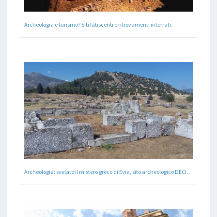
Archeologia e turismo? Siti fatiscenti e ritrovamenti interrati.
Archeologia: svelato il mistero greco di Evia, sito archeologico DECIFRATO dopo un secolo dalla scoperta