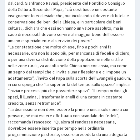
dal card. Gianfranco Ravasi, presidente del Pontificio Consiglio
della Cultura. Secondo il Papa, “ciò costituisce un costante
insegnamento ecclesiale che, pur inculcando il dovere di tutela e
conservazione dei beni della Chiesa, e in particolare dei beni
culturali, dichiara che essi non hanno un valore assoluto, ma in
caso di necessità devono servire al maggior bene dell’essere
umano e specialmente al servizio dei poveri”.
“La constatazione che molte chiese, fino a pochi anni fa
necessarie, ora non lo sono più, per mancanza di fedeli e di clero,
o per una diversa distribuzione della popolazione nelle città e
nelle zone rurali, va accolta nella Chiesa non con ansia, ma come
un segno dei tempi che ci invita a una riflessione e ci impone un
adattamento”, l’invito del Papa sulla scorta dell’Evangelii gaudium,
in cui si spiega che “la superiorità del tempo sullo spazio” implica
“iniziare processi più che possedere spazi”: “Il tempo ordina gli
spazi, li illumina, li trasforma in anelli di una catena in costante
crescita, senza retromarce”.
“La dismissione non deve essere la prima e unica soluzione a cui
pensare, né mai essere effettuata con scandalo dei fedeli”,
raccomanda Francesco: “Qualora si rendesse necessaria,
dovrebbe essere inserita per tempo nella ordinaria
programmazione pastorale, essere preceduta da una adeguata