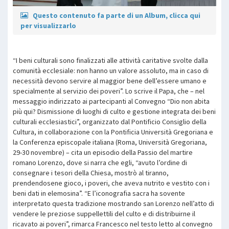
Questo contenuto fa parte di un Album, clicca qui
per visualizzarlo
“I beni culturali sono finalizzati alle attività caritative svolte dalla
comunità ecclesiale: non hanno un valore assoluto, ma in caso di
necessità devono servire al maggior bene dell’essere umano e
specialmente al servizio dei poveri”. Lo scrive il Papa, che – nel
messaggio indirizzato ai partecipanti al Convegno “Dio non abita
più qui? Dismissione di luoghi di culto e gestione integrata dei beni
culturali ecclesiastici”, organizzato dal Pontificio Consiglio della
Cultura, in collaborazione con la Pontificia Università Gregoriana e
la Conferenza episcopale italiana (Roma, Università Gregoriana,
29-30 novembre) – cita un episodio della Passio del martire
romano Lorenzo, dove si narra che egli, “avuto l’ordine di
consegnare i tesori della Chiesa, mostrò al tiranno,
prendendosene gioco, i poveri, che aveva nutrito e vestito con i
beni dati in elemosina”. “E l’iconografia sacra ha sovente
interpretato questa tradizione mostrando san Lorenzo nell’atto di
vendere le preziose suppellettili del culto e di distribuirne il
ricavato ai poveri”, rimarca Francesco nel testo letto al convegno