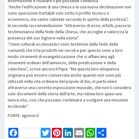
informazione e risultare il più possibile condivisa”.
“Anche l’edificazione di una chiesa o la sua nuova destinazione non
sono operazioni trattabili solo sotto il profilo tecnico o
economico, ma vanno valutate secondo lo spirito della profezia”,
la seconda raccomandazione: “Attraverso di esse, infatti, passa la
testimonianza della fede della Chiesa, che accoglie e valorizza la
presenza del suo Signore nella storia”.
“I beni culturali ecclesiastici sono testimoni della fede della
comunità che li ha prodotti nei secoli e per questo sono a loro
modo strumenti di evangelizzazione che si affiancano agli
strumenti ordinari dell’annuncio, della predicazione e della
catechesi”, scrive ancora il Papa: “Ma questa loro eloquenza
originaria può essere conservata anche quando non sono più
utilizzati nella vita ordinaria del popolo di Dio, in particolare
attraverso una corretta esposizione museale, che non li considera
solo documenti della storia dell’arte, ma ridona loro quasi una
nuova vita, così che possano continuare a svolgere una missione
ecclesiale”.
FONTE: agensir.it
Facebook
Twitter
Pinterest
LinkedIn
Email
WhatsApp
Share