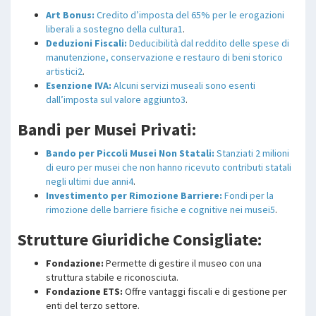
Art Bonus:
Credito d’imposta del 65% per le erogazioni
liberali a sostegno della cultura
1
.
Deduzioni Fiscali:
Deducibilità dal reddito delle spese di
manutenzione, conservazione e restauro di beni storico
artistici
2
.
Esenzione IVA:
Alcuni servizi museali sono esenti
dall’imposta sul valore aggiunto
3
.
Bandi per Musei Privati:
Bando per Piccoli Musei Non Statali:
Stanziati 2 milioni
di euro per musei che non hanno ricevuto contributi statali
negli ultimi due anni
4
.
Investimento per Rimozione Barriere:
Fondi per la
rimozione delle barriere fisiche e cognitive nei musei
5
.
Strutture Giuridiche Consigliate:
Fondazione:
Permette di gestire il museo con una
struttura stabile e riconosciuta.
Fondazione ETS:
Offre vantaggi fiscali e di gestione per
enti del terzo settore.