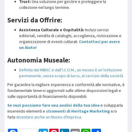
Trust:
Una soluzione per gestire e proteggere la
collezione nel lungo termine.
Servizi da Offrire:
Assistenza Culturale e Ospitalità:
Inclusi servizi
editoriali, vendita di cataloghi, accoglienza, ristorazione e
organizzazione di eventi culturali.
Contattaci per avere
un Aiuto!
Autonomia Museale:
Definita dal MIBAC e dall’I.C.O.M., un museo è un’istituzione
permanente, senza scopo di lucro, al servizio della società
Per garantire la migliore esperienza e conformità alle normative, è
fondamentale tenersi aggiornati sulle ultime disposizioni legali e
sulle opportunità di finanziamento disponibili.
Se vuoi possiamo fare una analisi della tua idea
e svilupparla
inserendo elementi e
strumenti di Heritage Marketing
e/o
farla
diventare anche un Museo d'Impresa
.
Facebook
Twitter
Pinterest
LinkedIn
Email
WhatsApp
Share