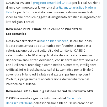
OASIS ha avviato il
progetto Tesori del Ghetto
per la realizzazione
di un e-commerce per la vendita di
artigianato artistico Made in
Italy.
La piattaforma è stata commissionata da una azienda di
Vicenza che produce oggetti di artigianato artistico in argento per
i riti religiosi Ebraici.
Novembre 2019 - Finale della call Idee Vincenti di
Lottomatica
OASIS ha partecipato al
bando Idee Vincenti
, la call for ideas
ideata e sostenuta da Lottomatica per favorire la tutela e la
valorizzazione dei beni culturali e del territorio. OASIS è
selezionata tra le 10 startup finaliste del contest che meglio
rispecchiavano i criteri del bando, con un forte impatto sociale e
con l’utilizzo di tecnologie come Realtà Aumentata, Intelligenza
Artificial, IoT e Blockchain. La call di Lottomatica per la finale è
avvenuta a Milano ed è stata realizzata in partnership con il
Polihub, il programma di accelerazione dell’incubatore del
Politecnico di Milano.
Novembre 2019 - Inizio gestione Social del Circuito BCO
OASIS ha iniziato a gestire tutti i social del
Circuito di
BeniCulturaliOnline
dell’Associazione bb.cc. Onlus creando un