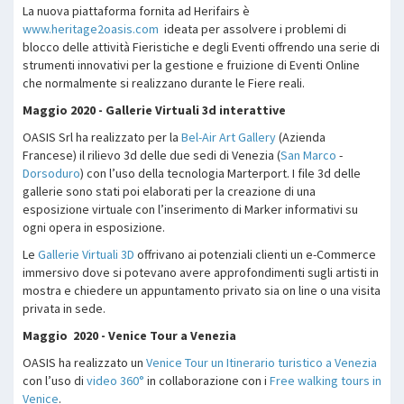
La nuova piattaforma fornita ad Herifairs è
www.heritage2oasis.com
ideata per assolvere i problemi di
blocco delle attività Fieristiche e degli Eventi offrendo una serie di
strumenti innovativi per la gestione e fruizione di Eventi Online
che normalmente si realizzano durante le Fiere reali.
Maggio 2020 - Gallerie Virtuali 3d interattive
OASIS Srl ha realizzato per la
Bel-Air Art Gallery
(Azienda
Francese) il rilievo 3d delle due sedi di Venezia (
San Marco
-
Dorsoduro
) con l’uso della tecnologia Marterport. I file 3d delle
gallerie sono stati poi elaborati per la creazione di una
esposizione virtuale con l’inserimento di Marker informativi su
ogni opera in esposizione.
Le
Gallerie Virtuali 3D
offrivano ai potenziali clienti un e-Commerce
immersivo dove si potevano avere approfondimenti sugli artisti in
mostra e chiedere un appuntamento privato sia on line o una visita
privata in sede.
Maggio 2020 - Venice Tour a Venezia
OASIS ha realizzato un
Venice Tour un Itinerario turistico a Venezia
con l’uso di
video 360°
in collaborazione con i
Free walking tours in
Venice
.