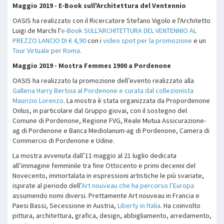
Maggio 2019 - E-Book sull'Architettura del Ventennio
OASIS ha realizzato con il Ricercatore Stefano Vigolo e l'Architetto
Luigi de Marchi l'
e-Book SULL'ARCHITETTURA DEL VENTENNIO AL
PREZZO LANCIO DI € 4,90
con i
video spot per la promozione
e un
Tour Virtuale per Roma
.
Maggio 2019 - Mostra Femmes 1900 a Pordenone
OASIS ha realizzato la promozione dell’evento realizzato alla
Galleria Harry Bertoia aI Pordenone e curata dal collezionista
Maurizio Lorenzo
. La mostra è stata organizzata da Propordenone
Onlus, in particolare dal Gruppo giovai, con il sostegno del
Comune di Pordenone, Regione FVG, Reale Mutua Assicurazione-
ag di Pordenone e Banca Mediolanum-ag di Pordenone, Camera di
Commercio di Pordenone e Udine.
La mostra avvenuta dall’11 maggio al 21 luglio dedicata
all’immagine femminile tra fine Ottocento e primi decenni del
Novecento, immortalata in espressioni artistiche le più svariate,
ispirate al periodo dell’
Art nouveau che ha percorso l’Europa
assumendo nomi diversi. Prettamente Art nouveau in Francia e
Paesi Bassi, Secessione in Austria,
Liberty in Italia
. Ha coinvolto
pittura, architettura, grafica, design, abbigliamento, arredamento,