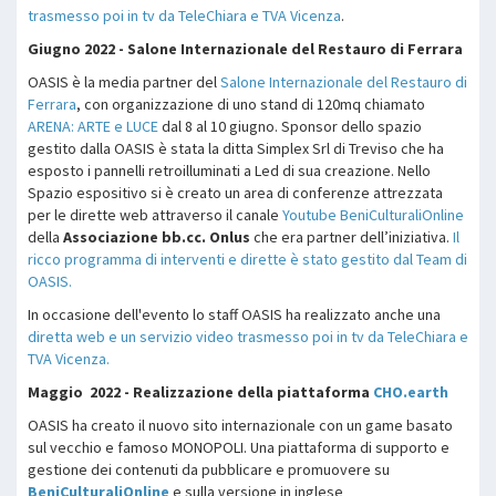
trasmesso poi in tv da TeleChiara e TVA Vicenza
.
Giugno 2022 - Salone Internazionale del Restauro di Ferrara
OASIS è la media partner del
Salone Internazionale del Restauro di
Ferrara
, con organizzazione di uno stand di 120mq chiamato
ARENA: ARTE e LUCE
dal 8 al 10 giugno. Sponsor dello spazio
gestito dalla OASIS è stata la ditta Simplex Srl di Treviso che ha
esposto i pannelli retroilluminati a Led di sua creazione. Nello
Spazio espositivo si è creato un area di conferenze attrezzata
per le dirette web attraverso il canale
Youtube BeniCulturaliOnline
della
Associazione bb.cc. Onlus
che era partner dell’iniziativa.
Il
ricco programma di interventi e dirette è stato gestito dal Team di
OASIS.
In occasione dell'evento lo staff OASIS ha realizzato anche una
diretta web e un servizio video trasmesso poi in tv da TeleChiara e
TVA Vicenza.
Maggio 2022 - Realizzazione della piattaforma
CHO.earth
OASIS ha creato il nuovo sito internazionale con un game basato
sul vecchio e famoso MONOPOLI. Una piattaforma di supporto e
gestione dei contenuti da pubblicare e promuovere su
BeniCulturaliOnline
e sulla versione in inglese