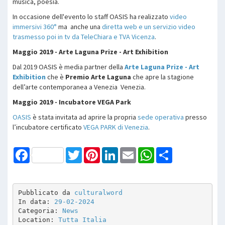
musica, poesia.
In occasione dell'evento lo staff OASIS ha realizzato
video
immersivi 360°
ma anche una
diretta web e un servizio video
trasmesso poi in tv da TeleChiara e TVA Vicenza
.
Maggio 2019 - Arte Laguna Prize - Art Exhibition
Dal 2019 OASIS è media partner della
Arte Laguna Prize - Art
Exhibition
che è
Premio Arte Laguna
che apre la stagione
dell’arte contemporanea a Venezia Venezia.
Maggio 2019 - Incubatore VEGA Park
OASIS
è stata invitata ad aprire la propria
sede operativa
presso
l’incubatore certificato
VEGA PARK di Venezia
.
Facebook
Twitter
Pinterest
LinkedIn
Email
WhatsApp
Share
Pubblicato da 
culturalword
In data: 
29-02-2024
Categoria: 
News
Location: 
Tutta Italia