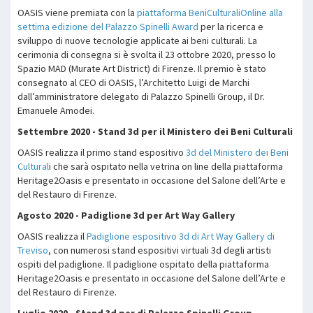
OASIS viene premiata con la
piattaforma BeniCulturaliOnline alla
settima edizione del Palazzo Spinelli Award
per la ricerca e
sviluppo di nuove tecnologie applicate ai beni culturali. La
cerimonia di consegna si è svolta il 23 ottobre 2020, presso lo
Spazio MAD (Murate Art District) di Firenze. Il premio è stato
consegnato al CEO di OASIS, l’Architetto Luigi de Marchi
dall’amministratore delegato di Palazzo Spinelli Group, il Dr.
Emanuele Amodei.
Settembre 2020 - Stand 3d per il Ministero dei Beni Culturali
OASIS realizza il primo stand espositivo
3d del Ministero dei Beni
Cultural
i che sarà ospitato nella vetrina on line della piattaforma
Heritage2Oasis e presentato in occasione del Salone dell’Arte e
del Restauro di Firenze.
Agosto 2020 - Padiglione 3d per Art Way Gallery
OASIS realizza il
Padiglione espositivo 3d di Art Way Gallery di
Treviso
, con numerosi stand espositivi virtuali 3d degli artisti
ospiti del padiglione. Il padiglione ospitato della piattaforma
Heritage2Oasis e presentato in occasione del Salone dell’Arte e
del Restauro di Firenze.
Luglio 2020 - Stand 3d per di Palazzo Spinelli Group