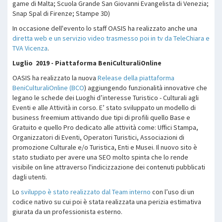
game di Malta; Scuola Grande San Giovanni Evangelista di Venezia;
Snap Spal di Firenze; Stampe 3D)
In occasione dell'evento lo staff OASIS ha realizzato anche una
diretta web e un servizio video trasmesso poi in tv da TeleChiara e
TVA Vicenza
.
Luglio 2019 - Piattaforma BeniCulturaliOnline
OASIS ha realizzato la nuova
Release della piattaforma
BeniCulturaliOnline (BCO
) aggiungendo funzionalità innovative che
legano le schede dei Luoghi d’interesse Turistico - Culturali agli
Eventi e alle Attività in corso. E’ stato sviluppato un modello di
business freemium attivando due tipi di profili quello Base e
Gratuito e quello Pro dedicato alle attività come: Uffici Stampa,
Organizzatori di Eventi, Operatori Turistici, Associazioni di
promozione Culturale e/o Turistica, Enti e Musei. Il nuovo sito è
stato studiato per avere una SEO molto spinta che lo rende
visibile on line attraverso l'indicizzazione dei contenuti pubblicati
dagli utenti.
Lo
sviluppo è stato realizzato dal Team interno
con l’uso di un
codice nativo su cui poi è stata realizzata una perizia estimativa
giurata da un professionista esterno.