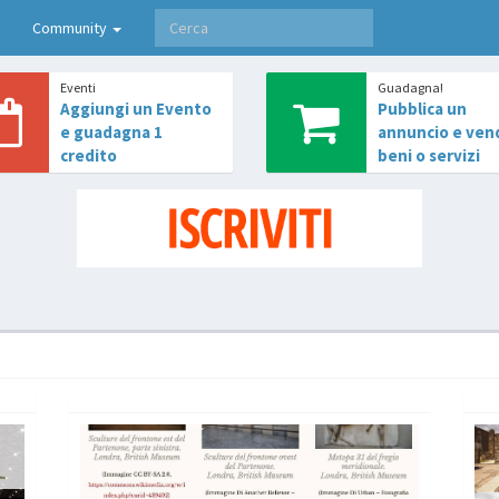
Community
Eventi
Guadagna!
Aggiungi un Evento
Pubblica un
e guadagna 1
annuncio e ven
credito
beni o servizi