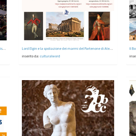
tourismA di Firenze è il Salone dell'Archeologia e del Turismo Culturale Italiano
Lord Elgin e la spoliazione dei marmi del Partenone di Atene in Grecia
inserito da:
culturalword
inse