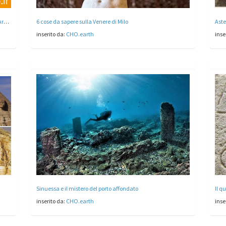
La XXIV edizione della Borsa Mediterranea del Turismo Archeologico a Paestum dal 27 al 30 ottobre 2022
6 cose da sapere sulla Venere di Milo
Aste
inserito da:
CHO.earth
inse
Sinuessa e il mistero del porto affondato
Il q
inserito da:
CHO.earth
inse