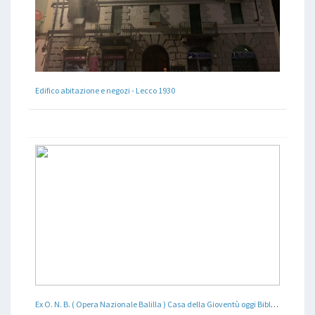
Edifico abitazione e negozi - Lecco 1930
Ex O. N. B. ( Opera Nazionale Balilla ) Casa della Gioventù oggi Biblioteca Civica Agorà - Biella