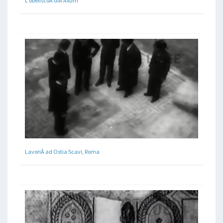
L'obeliscoÂ diÂ Axum
LavoriÂ ad Ostia Scavi, Roma