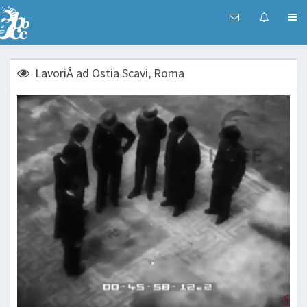
LavoriÂ ad Ostia Scavi, Roma