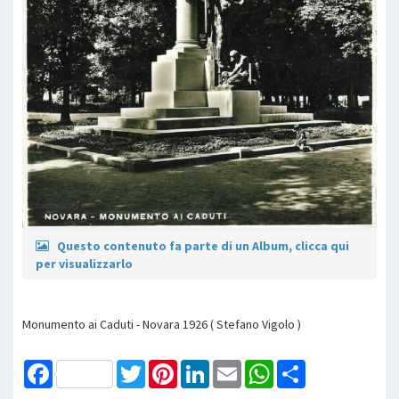
Questo contenuto fa parte di un Album, clicca qui
per visualizzarlo
Monumento ai Caduti - Novara 1926 ( Stefano Vigolo )
Facebook
Twitter
Pinterest
LinkedIn
Email
WhatsApp
Share