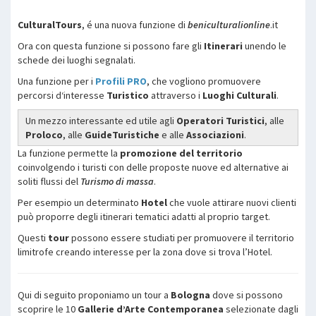
CulturalTours
, é una nuova funzione di
beniculturalionline
.it
Ora con questa funzione si possono fare gli
Itinerari
unendo le
schede dei luoghi segnalati.
Una funzione per i
Profili
PRO
, che vogliono promuovere
percorsi d‘interesse
Turistico
attraverso i
Luoghi Culturali
.
Un mezzo interessante ed utile agli
Operatori Turistici
, alle
Proloco
, alle
GuideTuristiche
e alle
Associazioni
.
La funzione permette la
promozione del territorio
coinvolgendo i turisti con delle proposte nuove ed alternative ai
soliti flussi del
Turismo di massa
.
Per esempio un determinato
Hotel
che vuole attirare nuovi clienti
può proporre degli itinerari tematici adatti al proprio target.
Questi
tour
possono essere studiati per promuovere il territorio
limitrofe creando interesse per la zona dove si trova l’Hotel.
Qui di seguito proponiamo un tour a
Bologna
dove si possono
scoprire le 10
Gallerie d’Arte Contemporanea
selezionate dagli