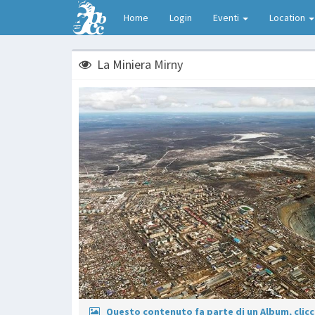
Home
Login
Eventi
Location
La Miniera Mirny
Questo contenuto fa parte di un Album, clicca