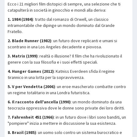
Ecco i 21 migliori film distopici di sempre, una selezione che ti
catapulterà in società in ginocchio e mondi alla deriva:
1. 1984 (1984)
: tratto dal romanzo di Orwell, un classico
intramontabile che dipinge un mondo dominato dal Grande
Fratello.
2. Blade Runner (1982)
: un futuro dove replicanti e umani si
scontrano in una Los Angeles decadente e piovosa.
3. Matrix (1999)
: realtà o illusione? Il film che ha rivoluzionato il
genere con la sua filosofia e i suoi effetti speciali.
4. Hunger Games (2012)
: Katniss Everdeen sfida il regime
tirannico in una lotta per la sopravvivenza.
5. V per Vendetta (2006)
: un eroe mascherato combatte contro
un regime totalitario in una Londra futuristica.
6. Il racconto dell'ancella (1990)
: un mondo dominato da una
teocrazia oppressiva dove le donne sono private dei loro diritti.
7. Fahrenheit 451 (1966)
: in un futuro dove i libri sono banditi, un
"pompiere" inizia a mettere in discussione la sua esistenza.
8. Brazil (1985)
: un uomo solo contro un sistema burocratico e