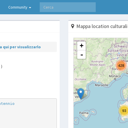
Community
Mappa location culturali
 qui per visualizzarlo
 )
p
are
ntennio