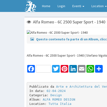
Home
Login
Eventi
Location
Alfa Romeo - 6C 2500 Super Sport - 1940
Questo contenuto fa parte di un Album, clicca
Alfa Romeo - 6C 2500 Super Sport - 1940 ( Stefano Vigolo
Facebook
Twitter
Pinterest
LinkedIn
Email
WhatsAp
Sh
Pubblicato da 
Arte e Architettura del Ve
In data: 
02-04-2024
Categoria: 
Design
Album: 
ALFA ROMEO DESIGN
Location: 
Tutta Italia