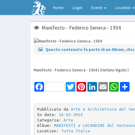
Home
Login
Eventi
Location
Manifesto - Federico Seneca - 1934
Questo contenuto fa parte di un Album, clicca
Manifesto - Federico Seneca - 1934 ( Stefano Vigolo )
Facebook
Twitter
Pinterest
LinkedIn
Email
WhatsAp
Sh
Pubblicato da 
Arte e Architettura del Ve
In data: 
16-02-2024
Categoria: 
Arte
Album: 
MANIFESTI e LOCANDINE del Ventenn
Location: 
Tutta Italia