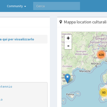
Community
Mappa location culturali
 qui per visualizzarlo
p
are
ntennio
io