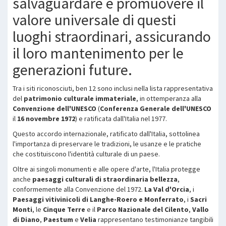
salvaguardare e promuovere il
valore universale di questi
luoghi straordinari, assicurando
il loro mantenimento per le
generazioni future.
Tra i siti riconosciuti, ben 12 sono inclusi nella lista rappresentativa
del
patrimonio culturale immateriale
, in ottemperanza alla
Convenzione dell'UNESCO
(
Conferenza Generale dell'UNESCO
il
16 novembre 1972
) e ratificata dall'Italia nel 1977.
Questo accordo internazionale, ratificato dall'Italia, sottolinea
l'importanza di preservare le tradizioni, le usanze e le pratiche
che costituiscono l'identità culturale di un paese.
Oltre ai singoli monumenti e alle opere d'arte, l'Italia protegge
anche
paesaggi culturali di straordinaria bellezza
,
conformemente alla Convenzione del 1972.
La Val d'Orcia
, i
Paesaggi vitivinicoli di Langhe-Roero e Monferrato
, i
Sacri
Monti
, le
Cinque Terre
e il
Parco Nazionale del Cilento
,
Vallo
di Diano
,
Paestum
e
Velia
rappresentano testimonianze tangibili