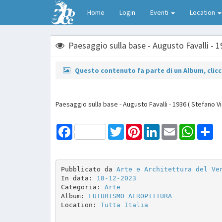
Home
Login
Eventi
Location
Paesaggio sulla base - Augusto Favalli - 
Questo contenuto fa parte di un Album, clicca
Paesaggio sulla base - Augusto Favalli - 1936 ( Stefano Vi
Facebook
Twitter
Pinterest
LinkedIn
Email
WhatsAp
Sh
Pubblicato da 
Arte e Architettura del Ve
In data: 
18-12-2023
Categoria: 
Arte
Album: 
FUTURISMO AEROPITTURA
Location: 
Tutta Italia