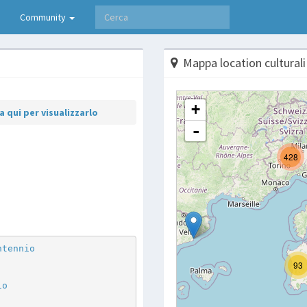
Community
Mappa location culturali
 qui per visualizzarlo
p
are
ntennio
io