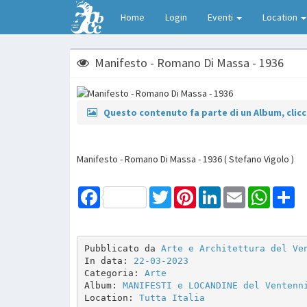
Home
Login
Eventi
Location
Manifesto - Romano Di Massa - 1936
Questo contenuto fa parte di un Album, clicca
Manifesto - Romano Di Massa - 1936 ( Stefano Vigolo )
Facebook
Twitter
Pinterest
LinkedIn
Email
WhatsAp
Sh
Pubblicato da 
Arte e Architettura del Ve
In data: 
22-03-2023
Categoria: 
Arte
Album: 
MANIFESTI e LOCANDINE del Ventenn
Location: 
Tutta Italia