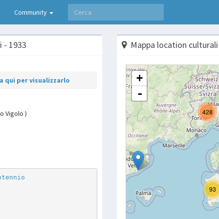
Community
 - 1933
Mappa location culturali
 qui per visualizzarlo
o Vigolo )
p
are
ntennio