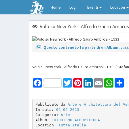
Home
Login
Eventi
Location
Volo su New York - Alfredo Gauro Ambrosi
Questo contenuto fa parte di un Album, clicca
Volo su New York - Alfredo Gauro Ambrosi - 1933 ( Stefan
Facebook
Twitter
Pinterest
LinkedIn
Email
WhatsAp
Sh
Pubblicato da 
Arte e Architettura del Ve
In data: 
02-02-2023
Categoria: 
Arte
Album: 
FUTURISMO AEROPITTURA
Location: 
Tutta Italia