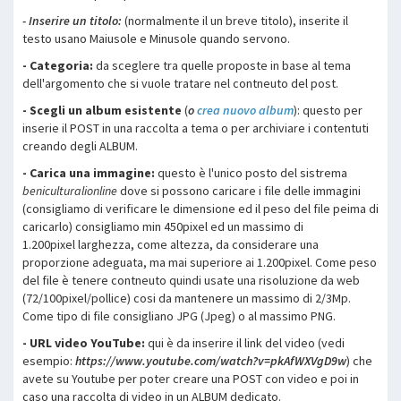
- Inserire un titolo:
(normalmente il un breve titolo), inserite il
testo usano Maiusole e Minusole quando servono.
- Categoria:
da sceglere tra quelle proposte in base al tema
dell'argomento che si vuole tratare nel contneuto del post.
- Scegli un album esistente
(
o
crea nuovo album
): questo per
inserie il POST in una raccolta a tema o per archiviare i contentuti
creando degli ALBUM.
- Carica una immagine:
questo è l'unico posto del sistrema
beniculturalionline
dove si possono caricare i file delle immagini
(consigliamo di verificare le dimensione ed il peso del file peima di
caricarlo) consigliamo min 450pixel ed un massimo di
1.200pixel larghezza, come altezza, da considerare una
proporzione adeguata, ma mai superiore ai 1.200pixel. Come peso
del file è tenere contneuto quindi usate una risoluzione da web
(72/100pixel/pollice) cosi da mantenere un massimo di 2/3Mp.
Come tipo di file consigliano JPG (Jpeg) o al massimo PNG.
- URL video YouTube:
qui è da inserire il link del video (vedi
esempio:
https://www.youtube.com/watch?v=pkAfWXVgD9w
) che
avete su Youtube per poter creare una POST con video e poi in
caso una raccolta di video in un ALBUM dedicato.