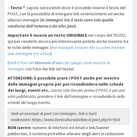
- Testo *
: sapzio senza limiti dove è possibile inserie il testo del
POST, con la possibilità di intergare link esterni/interni ed anche
ulteriori immagini (
le immagini tra il testo sono solo quelle
condivise dall'esterno o da altri post
).
Importate è inserie un testo ORIGINALE
nel corpo del TESTO,
qui per renderlo ancora più interessante potete anche inserire tra
le riche delle immagini. (
Nel manuale trovate info su come inseriee
una immagine tra il teso
)
(
Vedi il Post nel
Manuale d'uso
che spiega come inserire le
Immagini
con l'uso dei link nel testo).
ATTENZIONE: è possibile urare i POST anche per inserire
delle immagini proprie per poi ricondividere nelle schede
dei luogi, eventi etc..
basta solo fae per primo il POST, e poi una
vota pubblicato, prendere il link dell'immagine e ricondividerlo nella
scheda del luogo/evento.
Vedi un esempio di post con immagini , link e testi
evidenziati:
https://www.beniculturalionline.it/post.php?n=924
NON iserire:
numenri di telefono ed email o link/banner
pubbicitari, il sistema potrebbe attivare degli alert in redazione