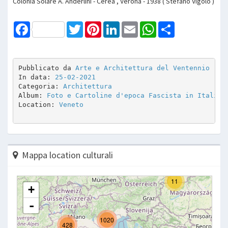
Colonia Solare A. Anderlini - Cerea , Verona - 1938 ( Stefano Vigolo )
Facebook
Twitter
Pinterest
LinkedIn
Email
WhatsApp
Share
Pubblicato da 
Arte e Architettura del Ventennio
In data: 
25-02-2021
Categoria: 
Architettura
Album: 
Foto e Cartoline d'epoca Fascista in Italia
Location: 
Veneto
Mappa location culturali