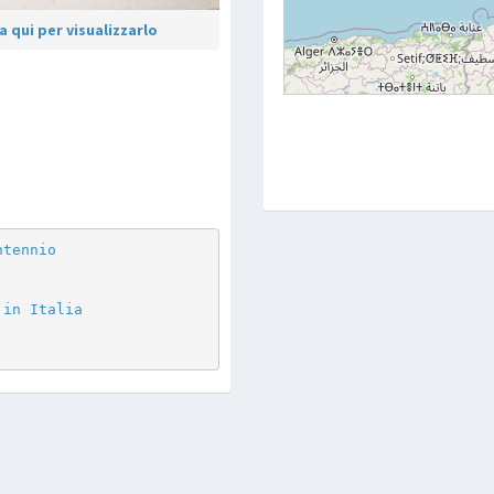
 qui per visualizzarlo
p
are
ntennio
 in Italia