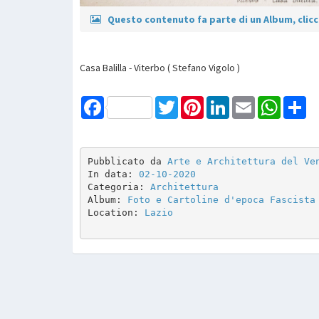
Questo contenuto fa parte di un Album, clicca
Casa Balilla - Viterbo ( Stefano Vigolo )
Facebook
Twitter
Pinterest
LinkedIn
Email
WhatsAp
Sh
Pubblicato da 
Arte e Architettura del Ve
In data: 
02-10-2020
Categoria: 
Architettura
Album: 
Foto e Cartoline d'epoca Fascista
Location: 
Lazio