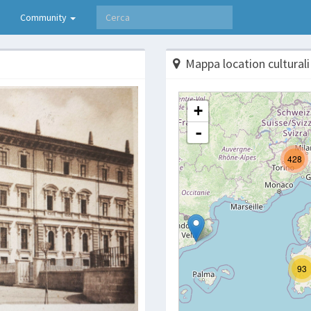
Community
Mappa location culturali