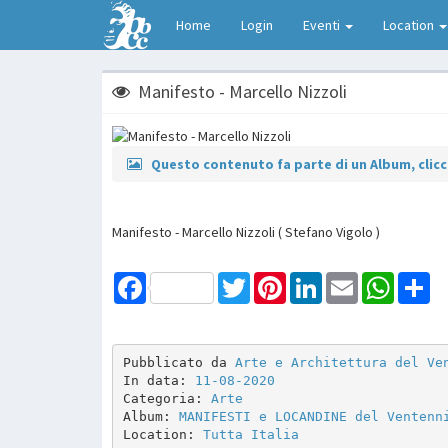
Home
Login
Eventi
Location
Manifesto - Marcello Nizzoli
Questo contenuto fa parte di un Album, clicca
Manifesto - Marcello Nizzoli ( Stefano Vigolo )
Facebook
Twitter
Pinterest
LinkedIn
Email
WhatsAp
Sh
Pubblicato da 
Arte e Architettura del Ve
In data: 
11-08-2020
Categoria: 
Arte
Album: 
MANIFESTI e LOCANDINE del Ventenn
Location: 
Tutta Italia