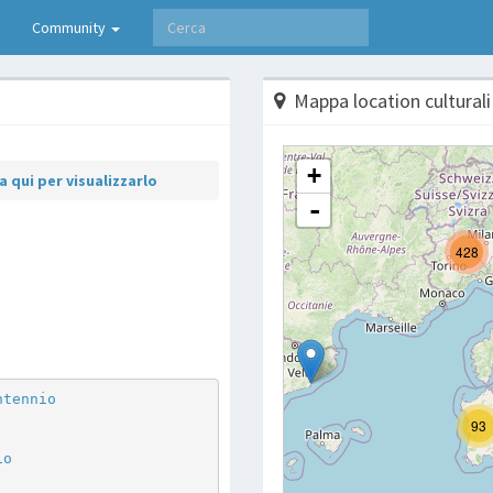
Community
Mappa location culturali
 qui per visualizzarlo
p
are
ntennio
io