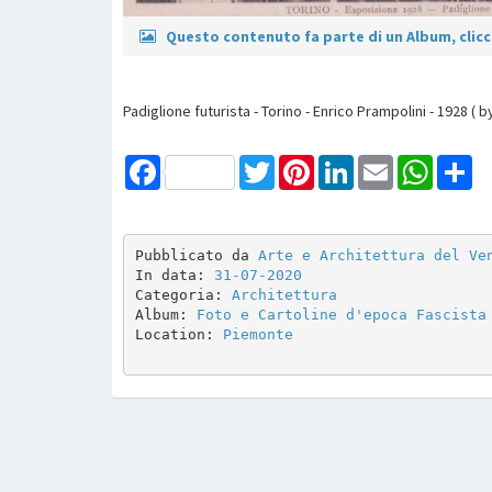
Questo contenuto fa parte di un Album, clicca
Padiglione futurista - Torino - Enrico Prampolini - 1928 ( 
Facebook
Twitter
Pinterest
LinkedIn
Email
WhatsAp
Sh
Pubblicato da 
Arte e Architettura del Ve
In data: 
31-07-2020
Categoria: 
Architettura
Album: 
Foto e Cartoline d'epoca Fascista
Location: 
Piemonte