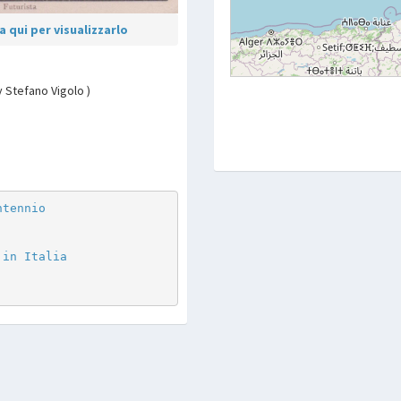
 qui per visualizzarlo
by Stefano Vigolo )
p
are
ntennio
 in Italia