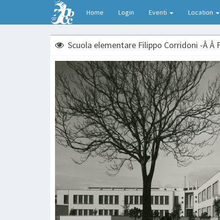
Home
Login
Eventi
Location
Scuola elementare Filippo Corridoni -Â Â 