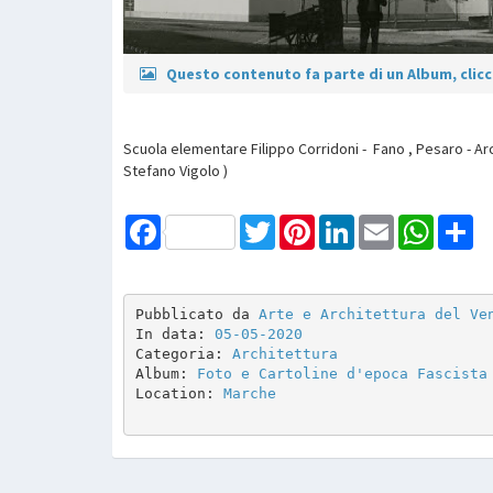
Questo contenuto fa parte di un Album, clicca
Scuola elementare Filippo Corridoni - Fano , Pesaro - Arch
Stefano Vigolo )
Facebook
Twitter
Pinterest
LinkedIn
Email
WhatsAp
Sh
Pubblicato da 
Arte e Architettura del Ve
In data: 
05-05-2020
Categoria: 
Architettura
Album: 
Foto e Cartoline d'epoca Fascista
Location: 
Marche