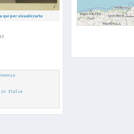
 qui per visualizzarlo
o )
p
are
ntennio
 in Italia