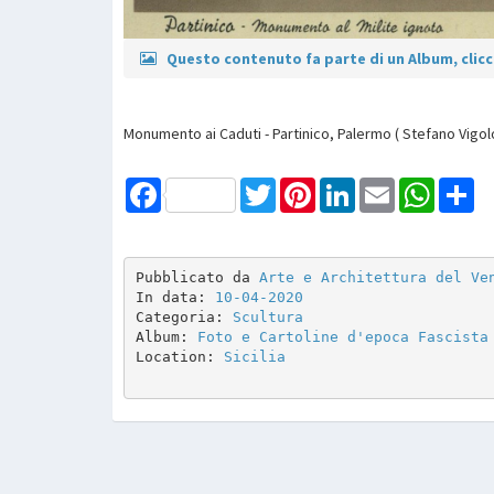
Questo contenuto fa parte di un Album, clicca
Monumento ai Caduti - Partinico, Palermo ( Stefano Vigol
Facebook
Twitter
Pinterest
LinkedIn
Email
WhatsAp
Sh
Pubblicato da 
Arte e Architettura del Ve
In data: 
10-04-2020
Categoria: 
Scultura
Album: 
Foto e Cartoline d'epoca Fascista
Location: 
Sicilia