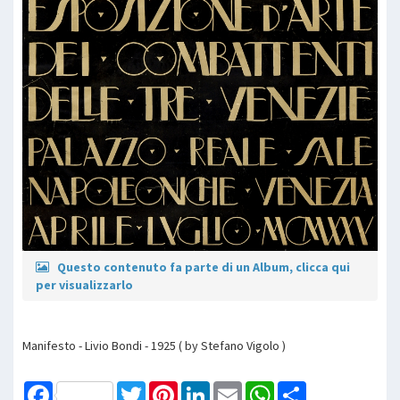
Questo contenuto fa parte di un Album, clicca qui
per visualizzarlo
Manifesto - Livio Bondi - 1925 ( by Stefano Vigolo )
Facebook
Twitter
Pinterest
LinkedIn
Email
WhatsApp
Share